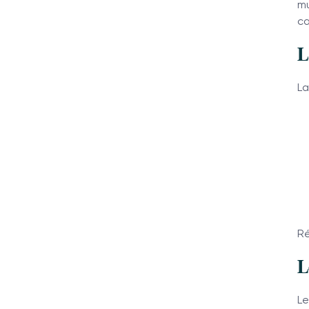
mu
ca
L
La
Ré
L
Le