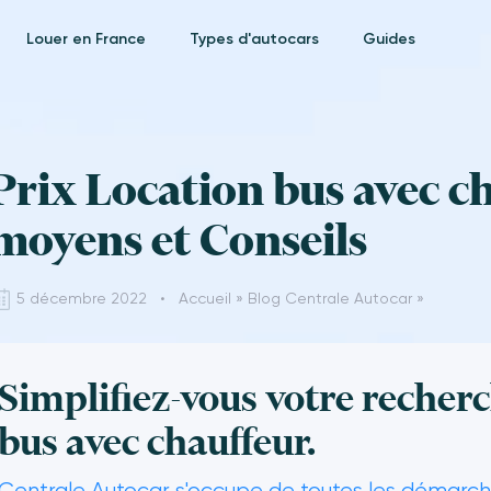
Louer en France
Types d'autocars
Guides
Prix Location bus avec ch
moyens et Conseils
5 décembre 2022 •
Accueil
»
Blog Centrale Autocar
»
Simplifiez-vous votre recherc
bus avec chauffeur.
Centrale Autocar s'occupe de toutes les démarche