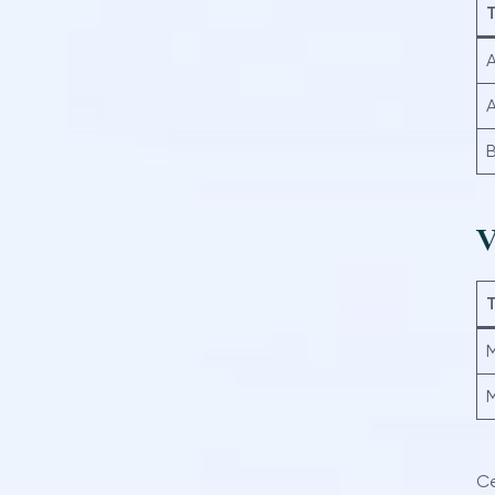
T
A
A
B
V
T
M
M
Ce