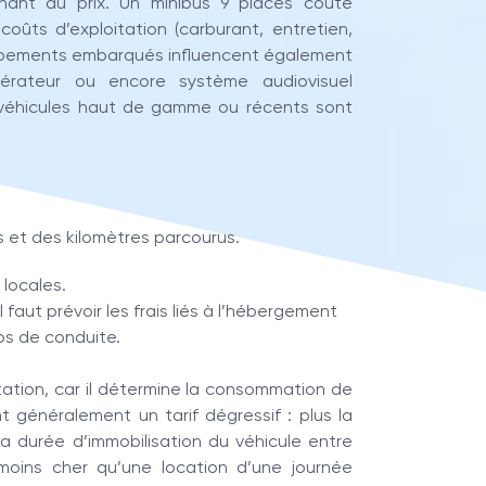
inant du prix. Un minibus 9 places coûte
oûts d’exploitation (carburant, entretien,
équipements embarqués influencent également
frigérateur ou encore système audiovisuel
s véhicules haut de gamme ou récents sont
 et des kilomètres parcourus.
 locales.
l faut prévoir les frais liés à l’hébergement
ps de conduite.
tation, car il détermine la consommation de
t généralement un tarif dégressif : plus la
La durée d’immobilisation du véhicule entre
oins cher qu’une location d’une journée