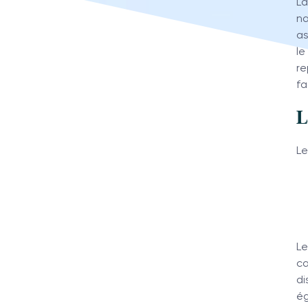
La
na
as
le
re
fa
L
Le
Le
ca
di
ég