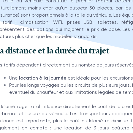
 taille du véhicule constitue le premier facteur déterm
turellement moins cher qu’un autocar 50 places, car les c
surance) sont proportionnels à la taille du véhicule. Les 
 tarif : climatisation, WiFi, prises USB, toilettes, ré
présentent des options qui majorent le prix de base. Le
cturés plus cher que les modèles standards.
a distance et la durée du trajet
s tarifs dépendent directement du nombre de jours réservés
Une
location à la journée
est idéale pour les excursions
Pour les longs voyages ou les circuits de plusieurs jours, i
éventuel du chauffeur et aux limitations légales de tem
 kilométrage total influence directement le coût de la pres
rburant et l’usure du véhicule. Les transporteurs appliquen
stance est importante, plus le coût au kilomètre diminue. 
alement en compte : une location de 3 jours coûtera m