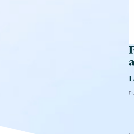
F
a
L
Pl