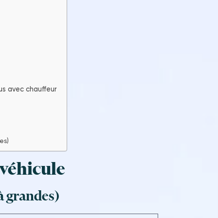
us avec chauffeur
?
es)
 véhicule
à grandes)