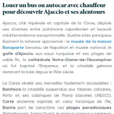
Louer un bus ou autocar avec chauffeur
pour découvrir Ajaccio et ses alentours
Ajaccio, cité impériale et capitale de la Corse, déploie
ses charmes entre
patrimoine napoléonien
et beauté
méditerranéenne exceptionnelle. Quatre sites principaux
illustrent la richesse ajaccienne : le
musée de la maison
Bonaparte
berceau de Napoléon et musée national, le
golfe d’Ajaccio
aux eaux turquoise et ses plages de
sable fin, la
cathédrale Notre-Dame-de-l’Assomption
où fut baptisé l’Empereur, et la
citadelle génoise
dominant la baie depuis le XVIe siècle.
La Corse révèle ses merveilles facilement accessibles :
Bonifacio
la citadelle suspendue aux falaises calcaires,
Porto
et ses calanques de Piana classées UNESCO,
Corte
ancienne capitale et cœur historique de l’île,
Bastia
port de caractère. Les
plages paradisiaques
(Palombaggia, Santa Giulia), le
maquis corse
aux senteurs