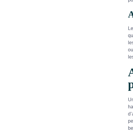
A
Le
qu
le
ou
le
A
Un
ha
d’
pe
be