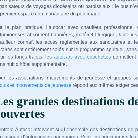
ganisateurs de voyages diocésains ou paroissiaux : le bus n’e
 premier espace communautaire du pèlerinage.
r le plan pratique, l’autocar avec chauffeur professionnel
lumineuses absorbent bannières, matériel liturgique, fauteuils
auffeur connaît les accès réglementés aux sanctuaires et l
raires sont entièrement calés sur le programme spirituel, sans
ur les longs trajets, les
autocars avec couchettes
permettent d
ns nuit d’hôtel supplémentaire.
ur les associations, mouvements de jeunesse et groupes sc
outs et mouvements de jeunesse
répond aux mêmes exigences d
Les grandes destinations d
couvertes
ntrale Autocar intervient sur l’ensemble des destinations de 
n réseau d’autocaristes partenaires. Voici les principaux site