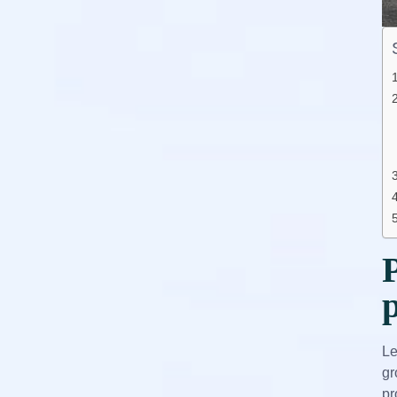
Le
gr
pr