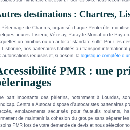
utres destinations : Chartres, L
 Pèlerinage de Chartres, organisé chaque Pentecôte, mobilise p
elques heures. Lisieux, Vézelay, Paray-le-Monial ou le Puy-en-
squelles un minibus ou un autocar standard suffit. Pour les
 Lisbonne, nos partenaires habilités au transport international p
s autorisations requises et, si besoin, la
logistique complète d’
ccessibilité PMR : une pri
pèlerinages
e part importante des pèlerins, notamment à Lourdes, so
ndicap. Centrale Autocar dispose d’autocaristes partenaires p
accès, emplacements sécurisés pour fauteuils roulants, h
rmettent de maintenir la cohésion du groupe sans séparer les p
soins PMR lors de votre demande de devis et nous sélectionn