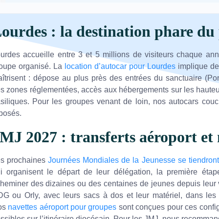
ourdes : la destination phare du 
urdes accueille entre 3 et 5 millions de visiteurs chaque an
oupe organisé. La
location d’autocar pour Lourdes
implique des
îtrisent : dépose au plus près des entrées du sanctuaire (Por
s zones réglementées, accès aux hébergements sur les hauteurs 
siliques. Pour les groupes venant de loin, nos autocars couche
posés.
MJ 2027 : transferts aéroport et 
s prochaines
Journées Mondiales de la Jeunesse se tiendron
i organisent le départ de leur délégation, la première étap
heminer des dizaines ou des centaines de jeunes depuis leur v
G ou Orly, avec leurs sacs à dos et leur matériel, dans les
os
navettes aéroport pour groupes
sont conçues pour ces config
ssibles sur l’itinéraire diocésain. Pour les JMJ, nous recomman