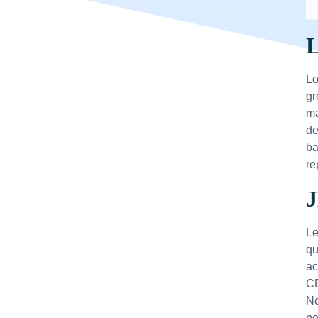
L
Lo
gr
ma
de
ba
re
J
Le
qu
ac
CD
N
po