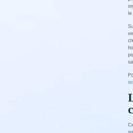
or
le
Su
vo
ch
ho
po
sa
Po
sc
Ce
so