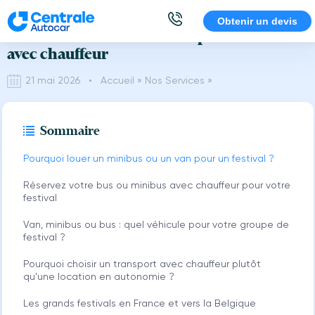
Aller
Obtenir un devis
Location de bus et minibus pour festival
au
contenu
avec chauffeur
21 mai 2026 •
Accueil
»
Nos Services
»
Sommaire
Pourquoi louer un minibus ou un van pour un festival ?
Réservez votre bus ou minibus avec chauffeur pour votre
festival
Van, minibus ou bus : quel véhicule pour votre groupe de
festival ?
Pourquoi choisir un transport avec chauffeur plutôt
qu’une location en autonomie ?
Les grands festivals en France et vers la Belgique