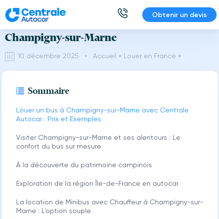
Aller
Obtenir un devis
Location Bus et Minibus avec Chauffeur à
au
contenu
Champigny-sur-Marne
10 décembre 2025 •
Accueil
»
Louer en France
»
Sommaire
Louer un bus à Champigny-sur-Marne avec Centrale
Autocar : Prix et Exemples
Visiter Champigny-sur-Marne et ses alentours : Le
confort du bus sur mesure
À la découverte du patrimoine campinois
Exploration de la région Île-de-France en autocar
La location de Minibus avec Chauffeur à Champigny-sur-
Marne : L’option souple