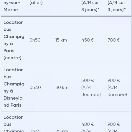
ny-sur-
(aller)
(A/R sur
(A/R sur
Marne
3 jours)*
3 jours)*
Location
bus
Champig
0h50
15 km
450 €
780 €
ny à
Paris
(centre)
Location
bus
500 €
900 €
Champig
0h40
30 km
(A/R
(A/R
ny à
Journée)
Journée)
Disneyla
nd Paris
Location
bus
480 €
900 €
Champig
0h45
25 km
(A/R
(A/R