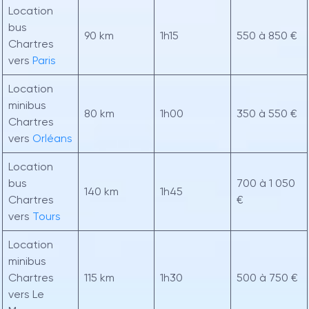
Location
bus
90 km
1h15
550 à 850 €
Chartres
vers
Paris
Location
minibus
80 km
1h00
350 à 550 €
Chartres
vers
Orléans
Location
bus
700 à 1 050
140 km
1h45
Chartres
€
vers
Tours
Location
minibus
Chartres
115 km
1h30
500 à 750 €
vers Le