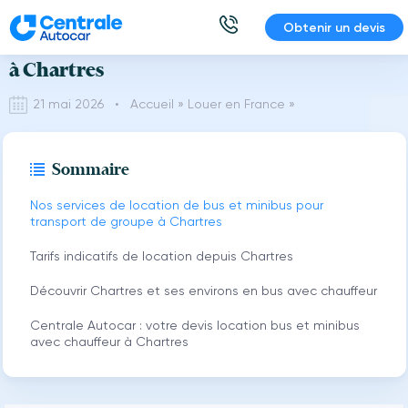
Aller
Obtenir un devis
Location de bus et minibus avec chauffeur
au
contenu
à Chartres
21 mai 2026 •
Accueil
»
Louer en France
»
Sommaire
Nos services de location de bus et minibus pour
transport de groupe à Chartres
Tarifs indicatifs de location depuis Chartres
Découvrir Chartres et ses environs en bus avec chauffeur
Centrale Autocar : votre devis location bus et minibus
avec chauffeur à Chartres