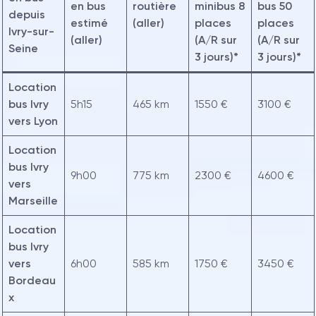
en bus
routière
minibus 8
bus 50
depuis
estimé
(aller)
places
places
Ivry-sur-
(aller)
(A/R sur
(A/R sur
Seine
3 jours)*
3 jours)*
Location
bus Ivry
5h15
465 km
1550 €
3100 €
vers Lyon
Location
bus Ivry
9h00
775 km
2300 €
4600 €
vers
Marseille
Location
bus Ivry
vers
6h00
585 km
1750 €
3450 €
Bordeau
x