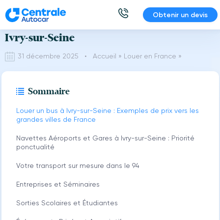
Aller
Obtenir un devis
Location de Bus et Minibus avec Chauffeur
au
contenu
Ivry-sur-Seine
31 décembre 2025 •
Accueil
»
Louer en France
»
Sommaire
Louer un bus à Ivry-sur-Seine : Exemples de prix vers les
grandes villes de France
Navettes Aéroports et Gares à Ivry-sur-Seine : Priorité
ponctualité
Votre transport sur mesure dans le 94
Entreprises et Séminaires
Sorties Scolaires et Étudiantes