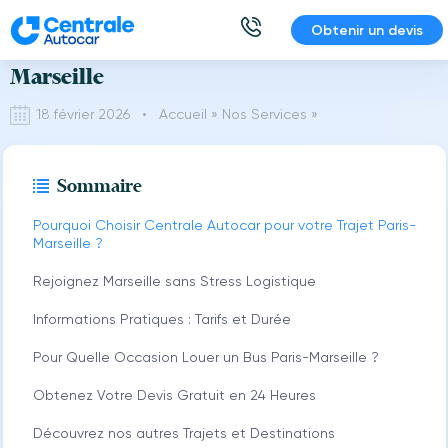
Aller
Obtenir un devis
Location Bus Autocar avec chauffeur Paris-
au
contenu
Marseille
18 février 2026 •
Accueil
»
Nos Services
»
Sommaire
Pourquoi Choisir Centrale Autocar pour votre Trajet Paris-
Marseille ?
Rejoignez Marseille sans Stress Logistique
Informations Pratiques : Tarifs et Durée
Pour Quelle Occasion Louer un Bus Paris-Marseille ?
Obtenez Votre Devis Gratuit en 24 Heures
Découvrez nos autres Trajets et Destinations