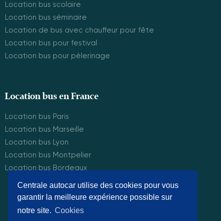
Location bus scolaire
Location bus séminaire
Location de bus avec chauffeur pour fête
Location bus pour festival
Location bus pour pèlerinage
Location bus en France
Location bus Paris
Location bus Marseille
Location bus Lyon
Location bus Montpelier
Location bus Bordeaux
Centrale autocar utilise des cookies pour vous
garantir la meilleure expérience possible sur
© Centrale Autocar 2025. Tous droits réservés.
notre site.
Cookies