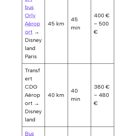
bus
Orly
400 €
45
Aérop
45 km
– 500
min
ort
→
€
Disney
land
Paris
Transf
ert
CDG
380 €
40
Aérop
40 km
– 480
min
ort →
€
Disney
land
Bus