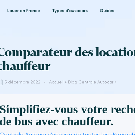
Louer en France
Types d'autocars
Guides
Comparateur des locatio
chauffeur
5 décembre 2022 •
Accueil
»
Blog Centrale Autocar
»
Simplifiez-vous votre rech
de bus avec chauffeur.
Centrale Autocar s'occupe de toutes les démarche