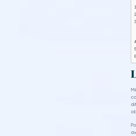
L
Mê
co
di
ob
Po
av