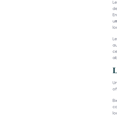
Le
de
En
u
lo
L
au
ce
ab
L
Un
of
Bi
co
lo