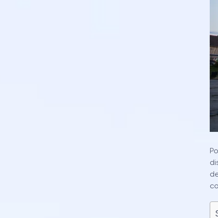
Po
di
de
co