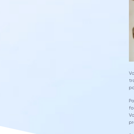
Vo
tr
po
Po
fo
Vo
pr