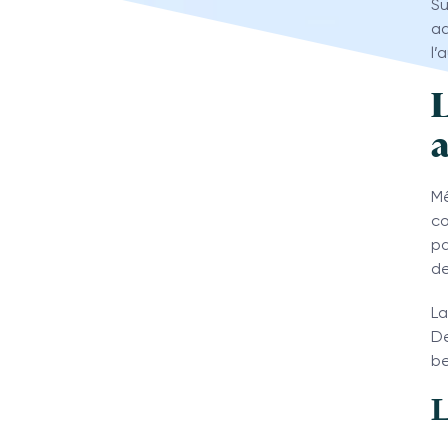
Su
ad
l’
L
a
Mê
co
pa
de
La
De
be
L