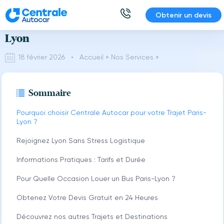
Aller
Obtenir un devis
Location Bus Autocar avec chauffeur Paris-
au
contenu
Lyon
18 février 2026 •
Accueil
»
Nos Services
»
Sommaire
Pourquoi choisir Centrale Autocar pour votre Trajet Paris-
Lyon ?
Rejoignez Lyon Sans Stress Logistique
Informations Pratiques : Tarifs et Durée
Pour Quelle Occasion Louer un Bus Paris-Lyon ?
Obtenez Votre Devis Gratuit en 24 Heures
Découvrez nos autres Trajets et Destinations