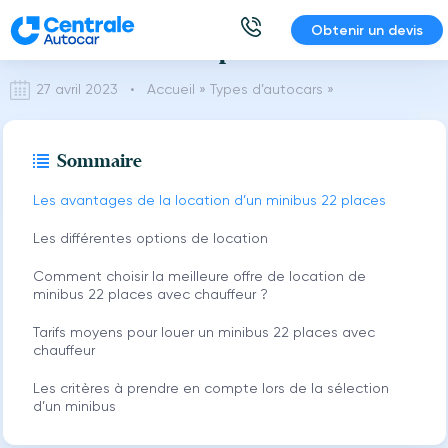
Aller
Obtenir un devis
Location Minibus 22 places avec chauffeur
au
contenu
27 avril 2023 •
Accueil
»
Types d’autocars
»
Sommaire
Les avantages de la location d’un minibus 22 places
Les différentes options de location
Comment choisir la meilleure offre de location de
minibus 22 places avec chauffeur ?
Tarifs moyens pour louer un minibus 22 places avec
chauffeur
Les critères à prendre en compte lors de la sélection
d’un minibus