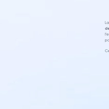
L
de
l’
pa
Ce