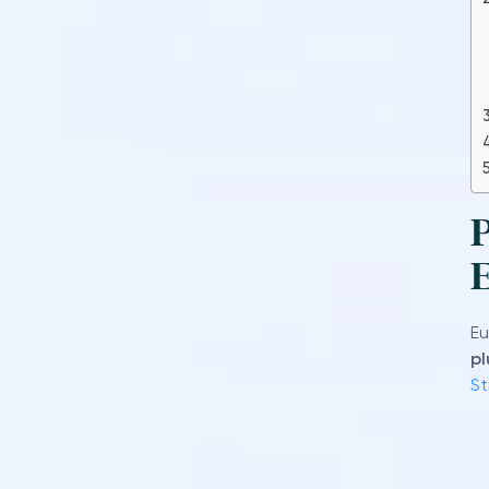
P
Eu
pl
St