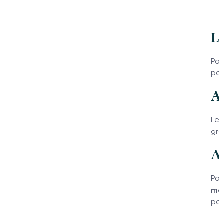
L
Pa
po
A
Le
gr
A
P
m
po