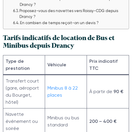
Drancy ?
Proposez-vous des navettes vers Roissy-CDG depuis
Drancy ?
En combien de temps reçoit-on un devis ?
Tarifs indicatifs de location de Bus et
Minibus depuis Drancy
Type de
Prix indicatif
Véhicule
prestation
TTC
Transfert court
(gare, aéroport
Minibus 8 à 22
À partir de
90 €
du Bourget,
places
hôtel)
Navette
Minibus ou bus
événement ou
200 – 400 €
standard
soirée